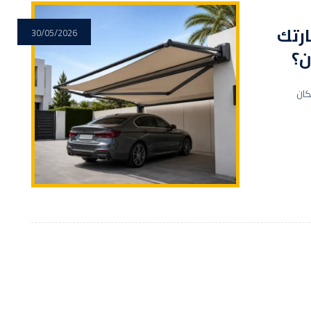
رتك
30/05/2026
ن؟
كان