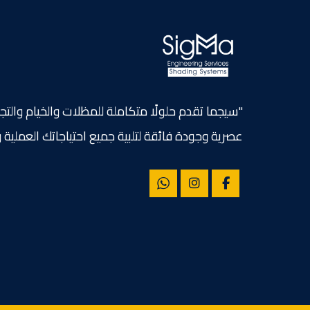
"سيجما تقدم حلولًا متكاملة للمظلات والخيام والتج
عصرية وجودة فائقة لتلبية جميع احتياجاتك العملية و