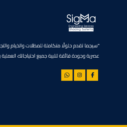
"سيجما تقدم حلولًا متكاملة للمظلات والخيام والتج
عصرية وجودة فائقة لتلبية جميع احتياجاتك العملية و