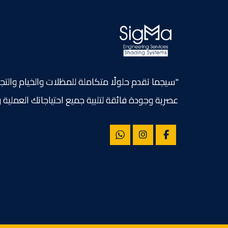
"سيجما تقدم حلولًا متكاملة للمظلات والخيام والتج
عصرية وجودة فائقة لتلبية جميع احتياجاتك العملية و