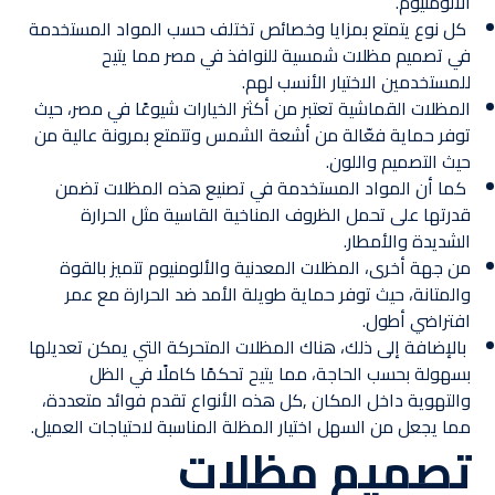
الألومنيوم.
كل نوع يتمتع بمزايا وخصائص تختلف حسب المواد المستخدمة
في تصميم مظلات شمسية للنوافذ في مصر مما يتيح
للمستخدمين الاختيار الأنسب لهم.
المظلات القماشية تعتبر من أكثر الخيارات شيوعًا في مصر، حيث
توفر حماية فعّالة من أشعة الشمس وتتمتع بمرونة عالية من
حيث التصميم واللون.
كما أن المواد المستخدمة في تصنيع هذه المظلات تضمن
قدرتها على تحمل الظروف المناخية القاسية مثل الحرارة
الشديدة والأمطار.
من جهة أخرى، المظلات المعدنية والألومنيوم تتميز بالقوة
والمتانة، حيث توفر حماية طويلة الأمد ضد الحرارة مع عمر
افتراضي أطول.
بالإضافة إلى ذلك، هناك المظلات المتحركة التي يمكن تعديلها
بسهولة بحسب الحاجة، مما يتيح تحكمًا كاملًا في الظل
والتهوية داخل المكان ,كل هذه الأنواع تقدم فوائد متعددة،
مما يجعل من السهل اختيار المظلة المناسبة لاحتياجات العميل.
تصميم مظلات