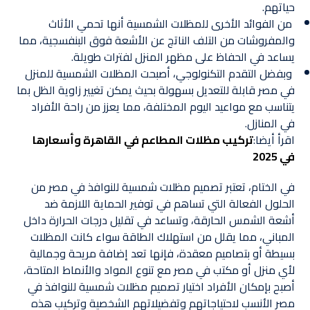
حياتهم.
من الفوائد الأخرى للمظلات الشمسية أنها تحمي الأثاث
والمفروشات من التلف الناتج عن الأشعة فوق البنفسجية، مما
يساعد في الحفاظ على مظهر المنزل لفترات طويلة.
وبفضل التقدم التكنولوجي، أصبحت المظلات الشمسية للمنزل
في مصر قابلة للتعديل بسهولة بحيث يمكن تغيير زاوية الظل بما
يتناسب مع مواعيد اليوم المختلفة، مما يعزز من راحة الأفراد
في المنازل.
اقرأ أيضا:
تركيب مظلات المطاعم في القاهرة وأسعارها
في 2025
في الختام، تعتبر تصميم مظلات شمسية للنوافذ في مصر من
الحلول الفعالة التي تساهم في توفير الحماية اللازمة ضد
أشعة الشمس الحارقة، وتساعد في تقليل درجات الحرارة داخل
المباني، مما يقلل من استهلاك الطاقة سواء كانت المظلات
بسيطة أو بتصاميم معقدة، فإنها تعد إضافة مريحة وجمالية
لأي منزل أو مكتب في مصر مع تنوع المواد والأنماط المتاحة،
أصبح بإمكان الأفراد اختيار تصميم مظلات شمسية للنوافذ في
مصر الأنسب لاحتياجاتهم وتفضيلاتهم الشخصية وتركيب هذه