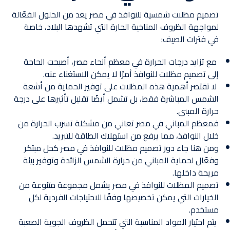
تصميم مظلات شمسية للنوافذ في مصر يعد من الحلول الفعّالة
لمواجهة الظروف المناخية الحارة التي تشهدها البلاد، خاصة
في فترات الصيف:
مع تزايد درجات الحرارة في معظم أنحاء مصر، أصبحت الحاجة
إلى تصميم مظلات للنوافذ أمرًا لا يمكن الاستغناء عنه.
لا تقتصر أهمية هذه المظلات على توفير الحماية من أشعة
الشمس المباشرة فقط، بل تشمل أيضًا تقليل تأثيرها على درجة
حرارة المبنى.
فمعظم المباني في مصر تعاني من مشكلة تسرب الحرارة من
خلال النوافذ، مما يرفع من استهلاك الطاقة للتبريد.
ومن هنا جاء دور تصميم مظلات للنوافذ في مصر كحل مبتكر
وفعّال لحماية المباني من حرارة الشمس الزائدة وتوفير بيئة
مريحة داخلها.
تصميم المظلات للنوافذ في مصر يشمل مجموعة متنوعة من
الخيارات التي يمكن تخصيصها وفقًا للاحتياجات الفردية لكل
مستخدم.
يتم اختيار المواد المناسبة التي تتحمل الظروف الجوية الصعبة