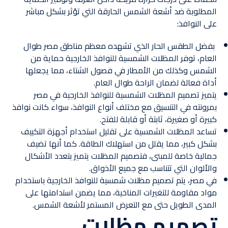
المطلوبة ضد أشعة الشمس الحارقة التي تؤثر بشكل مباشر
على النوافذ:
بفضل الطقس الحار الذي تشهده معظم مناطق مصر طوال
العام، توفر المظلات الشمسية للنوافذ الخارجية حماية من
الشمس وكذلك من الأمطار في فصول الشتاء، مما يجعلها
أداة فعالة لضمان الراحة طوال العام.
يتميز تصميم المظلات الشمسية للنوافذ الخارجية في مصر
بمرونته في التنسيق مع مختلف أنواع النوافذ، سواء كانت نوافذ
كبيرة أو صغيرة، ثابتة أو قابلة للفتح.
تساعد المظلات الشمسية على تقليل استخدام أجهزة التكييف
بشكل كبير، مما يقلل من استهلاك الطاقة. كما أنها تضيف
جمالية خاصة للمبنى، فتصميم المظلات يتميز بتعدد الأشكال
والألوان التي تتناسب مع جميع الأذواق.
في مصر، يتم تصميم مظلات شمسية للنوافذ الخارجية باستخدام
مواد مقاومة للتغيرات المناخية، مما يضمن استدامتها على
المدى الطويل حتى مع التعرض المستمر لأشعة الشمس.
تصميم مظلات