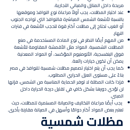
مريحة داخل المنازل والمباني التجارية.
عند اختيار المظلات، يجب أولاً مراعاة نوع النوافذ وموقعها
بالنسبة لأشعة الشمس المباشرة فالنوافذ التي تواجه الجنوب
أو الغرب تحتاج إلى مظلات أكثر قوة لتحجب الأشعة في فترات
النهار.
من المهم أيضًا النظر في نوع المادة المستخدمة في صنع
المظلات الشمسية. المواد مثل الأقمشة المقاومة للأشعة
فوق البنفسجية، الألومنيوم المؤكسد، أو المواد المعدنية
يمكن أن تكون خيارات رائعة.
كما يجب أن يتم اختيار تصميم مظلات شمسية للنوافذ في مصر
بناءً على مستوى العزل الحراري المطلوب.
فإذا كانت المظلة لا توفر الحماية المناسبة من الشمس، فإنها
لن تؤدي دورها بشكل كافٍ في تقليل درجة الحرارة داخل
المبنى.
يجب أيضًا مراعاة التكاليف والصيانة المستمرة للمظلات، حيث
تعتبر بعض المواد أكثر دوامًا وأسهل في الصيانة مقارنة بأخرى.
مظلات شمسية