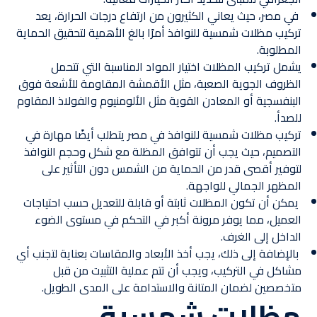
في مصر، حيث يعاني الكثيرون من ارتفاع درجات الحرارة، يعد
تركيب مظلات شمسية للنوافذ أمرًا بالغ الأهمية لتحقيق الحماية
المطلوبة.
يشمل تركيب المظلات اختيار المواد المناسبة التي تتحمل
الظروف الجوية الصعبة، مثل الأقمشة المقاومة للأشعة فوق
البنفسجية أو المعادن القوية مثل الألومنيوم والفولاذ المقاوم
للصدأ.
تركيب مظلات شمسية للنوافذ في مصر يتطلب أيضًا مهارة في
التصميم، حيث يجب أن تتوافق المظلة مع شكل وحجم النوافذ
لتوفير أقصى قدر من الحماية من الشمس دون التأثير على
المظهر الجمالي للواجهة.
يمكن أن تكون المظلات ثابتة أو قابلة للتعديل حسب احتياجات
العميل، مما يوفر مرونة أكبر في التحكم في مستوى الضوء
الداخل إلى الغرف.
بالإضافة إلى ذلك، يجب أخذ الأبعاد والمقاسات بعناية لتجنب أي
مشاكل في التركيب، ويجب أن تتم عملية التثبيت من قبل
متخصصين لضمان المتانة والاستدامة على المدى الطويل.
مظلات شمسية