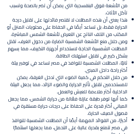
من الأشعة فوق البنفسجية التي يمكن أن تضر بالصحة وتسبب
تآكل الأثاث.
هذا يعني أن هذه المظلات لا تقتصر فائدتها على تقليل درجة
الحرارة فقط، بل تساعد أيضًا في الحفاظ على محتويات المنزل أو
المكتب من التلف الناتج عن التعرض لأشعة الشمس المباشرة.
ومن خلال منع الأشعة الشمسية الضارة من دخول الغرف، تقلل
المظلات الشمسية الحاجة لاستخدام أجهزة التكييف، مما يسهم
بشكل كبير في تقليل استهلاك الطاقة.
ثانيًا، المظلات الشمسية للنوافذ في مصر تساعد في توفير بيئة
أكثر راحة داخل المبنى.
من خلال التحكم في كمية الضوء التي تدخل الغرفة، يمكن
للمستخدمين تقليل تأثير الحرارة والضوء الزائد، مما يجعل البيئة
الداخلية أكثر ملاءمة للعيش والعمل.
كما أنها توفر طبقة عازلة فعّالة من حرارة الشمس، مما يجعل
المباني أكثر قدرة على الحفاظ على درجات حرارة مستقرة في
فصول الصيف الحارة.
أخيرًا، من الفوائد المهمة أيضًا أن المظلات الشمسية للنوافذ
في مصر تتمتع بقدرة عالية على التحمل، مما يجعلها استثمارًا