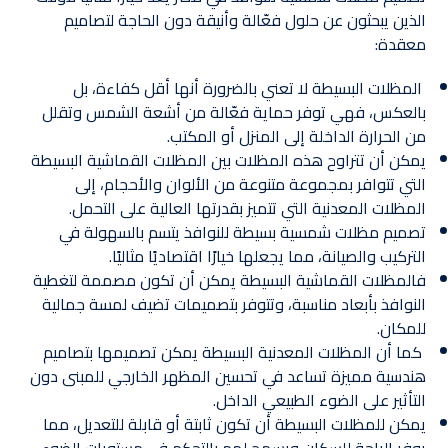
الذين يبحثون عن حلول فعّالة وأنيقة دون الحاجة لتصاميم
معقدة:
المظلات البسيطة لا تعني بالضرورة أنها أقل كفاءة، بل
بالعكس، فهي توفر حماية فعّالة من أشعة الشمس وتقلل
من الحرارة الداخلة إلى المنزل أو المكتب.
يمكن أن تتراوح هذه المظلات بين المظلات القماشية البسيطة
التي تتوافر بمجموعة متنوعة من الألوان والأحجام، إلى
المظلات المعدنية التي تتميز بقدرتها العالية على التحمل.
تصميم مظلات شمسية بسيطة للنوافذ يتسم بالسهولة في
التركيب والصيانة، مما يجعلها خيارًا اقتصاديًا مثاليًا.
فالمظلات القماشية البسيطة يمكن أن تكون مصممة لتغطية
النوافذ بأبعاد مناسبة، وتتوفر بتصميمات تضيف لمسة جمالية
للمكان.
كما أن المظلات المعدنية البسيطة يمكن تصميمها بتصاميم
هندسية مميزة تساعد في تحسين المظهر الخارجي للمبنى دون
التأثير على الضوء الطبيعي الداخل.
يمكن للمظلات البسيطة أن تكون ثابتة أو قابلة للتعديل، مما