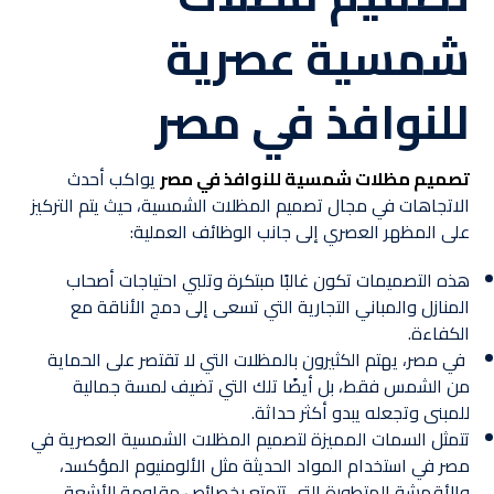
شمسية عصرية
للنوافذ في مصر
تصميم مظلات شمسية للنوافذ في مصر
يواكب أحدث
الاتجاهات في مجال تصميم المظلات الشمسية، حيث يتم التركيز
على المظهر العصري إلى جانب الوظائف العملية:
هذه التصميمات تكون غالبًا مبتكرة وتلبي احتياجات أصحاب
المنازل والمباني التجارية التي تسعى إلى دمج الأناقة مع
الكفاءة.
في مصر، يهتم الكثيرون بالمظلات التي لا تقتصر على الحماية
من الشمس فقط، بل أيضًا تلك التي تضيف لمسة جمالية
للمبنى وتجعله يبدو أكثر حداثة.
تتمثل السمات المميزة لتصميم المظلات الشمسية العصرية في
مصر في استخدام المواد الحديثة مثل الألومنيوم المؤكسد،
والأقمشة المتطورة التي تتمتع بخصائص مقاومة للأشعة