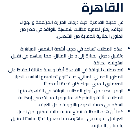
القاهرة
في مدينة القاهرة، حيث درجات الحرارة المرتفعة والهواء
الجاف، يعتبر تصميم مظلات شمسية للنوافذ في مصر من
الحلول المثالية للحماية من الشمس:
هذه المظلات تساعد في حجب أشعة الشمس المباشرة
وتقليل دخول الحرارة إلى داخل المنازل، مما يساهم في تقليل
استهلاك الطاقة.
تعد مظلات للنوافذ في القاهرة أيضًا وسيلة فعّالة للحفاظ على
المظهر الجمالي للمباني، حيث تتنوع تصاميمها لتناسب الطراز
المعماري للمبنى سواء كان قديمًا أو حديثًا.
تتوفر العديد من أنواع المظلات للنوافذ في القاهرة، منها
المظلات الثابتة والمتحركة، بما يوفر للمستخدمين إمكانية
التحكم في كمية الضوء والتهوية داخل الغرف.
كما أن هذه المظلات تتمتع بمتانة عالية تمكنها من تحمل
العوامل الجوية في القاهرة، مما يجعلها خيارًا مناسبًا للمنازل
والمباني التجارية.